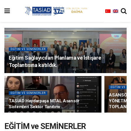
EĞİTİM VE SEMİNERLER
Eğitim Sağlayıcıları Planlama ve İstişare
Toplantısına katıldık.
EĞİTİM VE S
EĞİTİM VE SEMİNERLER
ASANSÖR 
TASİAD Haydarpaşa MTAL Asansör
YÖNETMEL
Sistemleri Sektör Tanıtımı
TOPLANTIS
EĞİTİM ve SEMİNERLER