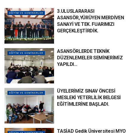
3.ULUSLARARASI
EĞİTİM VE SEMİNERLER
ASANSÖR,YÜRÜYEN MERDİVEN
SANAYİ VE TEK. FUARIMIZI
GERÇEKLEŞTİRDİK.
ASANSÖRLERDE TEKNİK
EĞİTİM VE SEMİNERLER
DÜZENLEMELER SEMİNERİMİZ
YAPILDI…
ÜYELERİMİZ SINAV ÖNCESİ
EĞİTİM VE SEMİNERLER
MESLEKİ YETERLİLİK BELGESİ
EĞİTİMLERİNE BAŞLADI.
TASİAD Gedik Üniversitesi MYO
EĞİTİM VE SEMİNERLER