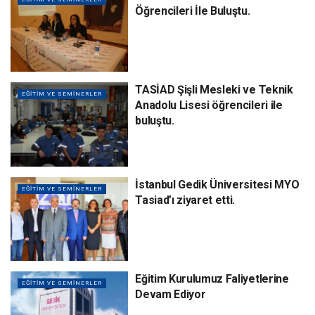
Öğrencileri İle Buluştu.
TASİAD Şişli Mesleki ve Teknik
EĞİTİM VE SEMİNERLER
Anadolu Lisesi öğrencileri ile
buluştu.
İstanbul Gedik Üniversitesi MYO
EĞİTİM VE SEMİNERLER
Tasiad’ı ziyaret etti.
Eğitim Kurulumuz Faliyetlerine
EĞİTİM VE SEMİNERLER
Devam Ediyor