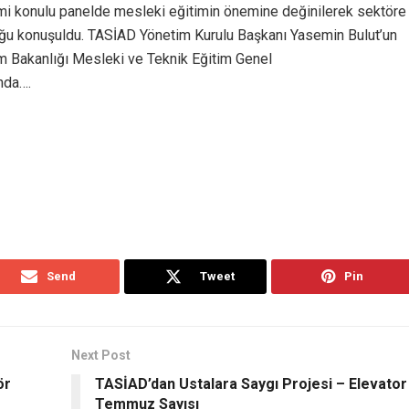
emi konulu panelde mesleki eğitimin önemine değinilerek sektöre
uğu konuşuldu. TASİAD Yönetim Kurulu Başkanı Yasemin Bulut’un
m Bakanlığı Mesleki ve Teknik Eğitim Genel
nda….
Send
Tweet
Pin
Next Post
ör
TASİAD’dan Ustalara Saygı Projesi – Elevator
Temmuz Sayısı