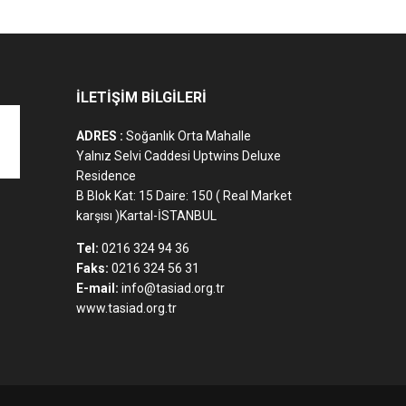
İLETİŞİM BİLGİLERİ
ADRES :
Soğanlık Orta Mahalle
Yalnız Selvi Caddesi Uptwins Deluxe
Residence
B Blok Kat: 15 Daire: 150 ( Real Market
karşısı )Kartal-İSTANBUL
Tel:
0216 324 94 36
Faks:
0216 324 56 31
E-mail:
info@tasiad.org.tr
www.tasiad.org.tr