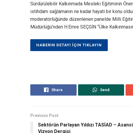
Sürdürülebilir Kalkınmada Mesleki Eğitiminin Ön
istihdam sağlamanın ne kadar hayati bir konu old
moderatörlüğünde düzenlenen panelde Milli Eğiti
Müdürlüğü’nden H.Emre SEÇGİN “Ülke Kalkınması
HABERIN DETAYI İÇIN TIKLAYIN
Share
Send
Previous Post
Sektörün Parlayan Yıldızı TASİAD – Asans
Vizyon Dergisi