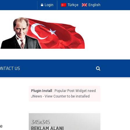
Login
Türkçe
English
ONTACT US
Plugin Install
: Popular Post Widget need
JNews - View Counter to be installed
ve