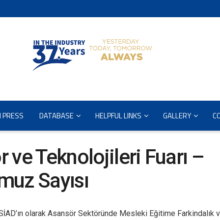
N PRESS
DATABASE
HELPFUL LINKS
GALLERY
C
ve Teknolojileri Fuarı –
muz Sayısı
SİAD’ın olarak Asansör Sektöründe Mesleki Eğitime Farkindalık 