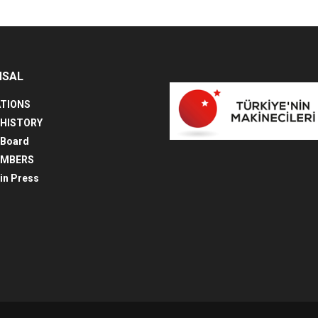
MSAL
TIONS
 HISTORY
 Board
EMBERS
in Press