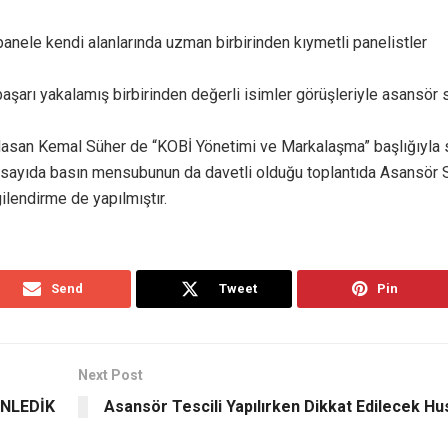
nele kendi alanlarında uzman birbirinden kıymetli panelistler
şarı yakalamış birbirinden değerli isimler görüşleriyle asansör 
Hasan Kemal Süher de “KOBİ Yönetimi ve Markalaşma” başlığıyla 
k sayıda basın mensubunun da davetli olduğu toplantıda Asansör 
gilendirme de yapılmıştır.
Send
Tweet
Pin
Next Post
ENLEDİK
Asansör Tescili Yapılırken Dikkat Edilecek Hu