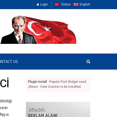
Login
Türkçe
English
ONTACT US
Cİ
Plugin Install
: Popular Post Widget need
JNews - View Counter to be installed
dindiği
sının
Mayıs