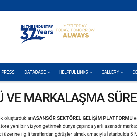
N PRESS
DATABASE
HELPFUL LINKS
GALLERY
C
 VE MARKALAŞMA SÜRE
k oluşturdukları
ASANSÖR SEKTÖREL GELİŞİM PLATFORMU
e
töre yeni bir vizyon getirmek dünya çapında yerli asansör marka
üzerine ilgili taraflardan görüşler almak amacıyla İstanbulda 5 