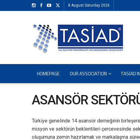
8 August Saturday 2026
HOMEPAGE
OUR ASSOCIATION
TASİAD I
ASANSÖR SEKTÖRÜ
Türkiye genelinde 14 asansör derneğinin birleşere
misyon ve sektörün beklentileri çercevesinde sek
oluşumuna zemin hazırlamak ve markalaşma süreci 