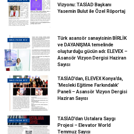
Vizyonu: TASİAD Başkanı
Yasemin Bulut ile Özel Röportaj
Türk asansör sanayisinin BİRLİK
BASINDA BIZ
ve DAYANIŞMA temelinde
oluşturduğu gücün adı: ELEVEX –
Asansör Vizyon Dergisi Haziran
Sayısı
TASİAD’dan, ELEVEX Konya’da,
BASINDA BIZ
‘Mesleki Eğitime Farkındalık’
Paneli – Asansör Vizyon Dergisi
Haziran Sayısı
TASİAD’dan Ustalara Saygı
BASINDA BIZ
Projesi – Elevator World
Temmuz Sayısı