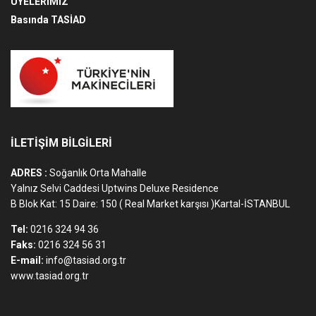
ÜYELERİMİZ
Basında TASİAD
İLETİŞİM BİLGİLERİ
ADRES :
Soğanlık Orta Mahalle
Yalnız Selvi Caddesi Uptwins Deluxe Residence
B Blok Kat: 15 Daire: 150 ( Real Market karşısı )Kartal-İSTANBUL
Tel:
0216 324 94 36
Faks:
0216 324 56 31
E-mail:
info@tasiad.org.tr
www.tasiad.org.tr