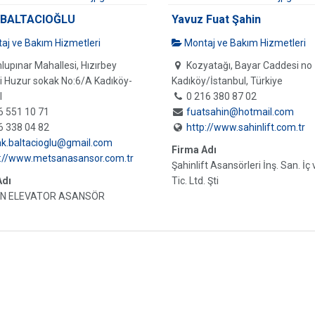
 BALTACIOĞLU
Yavuz Fuat Şahin
aj ve Bakım Hizmetleri
Montaj ve Bakım Hizmetleri
upınar Mahallesi, Hızırbey
Kozyatağı, Bayar Caddesi no 
 Huzur sokak No:6/A Kadıköy-
Kadıköy/İstanbul, Türkiye
l
0 216 380 87 02
6 551 10 71
fuatsahin@hotmail.com
6 338 04 82
http://www.sahinlift.com.tr
ak.baltacioglu@gmail.com
Firma Adı
p://www.metsanasansor.com.tr
Şahinlift Asansörleri İnş. San. İç 
Adı
Tic. Ltd. Şti
N ELEVATOR ASANSÖR