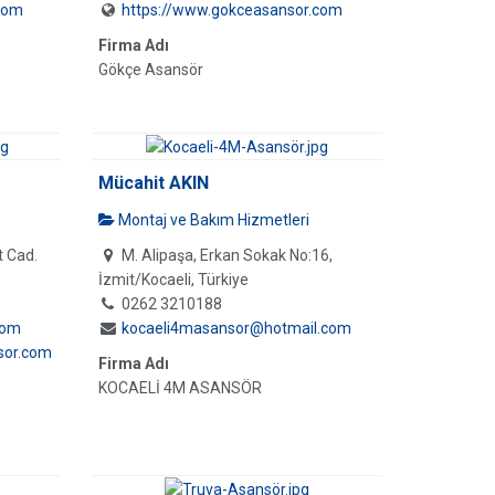
com
https://www.gokceasansor.com
Firma Adı
Gökçe Asansör
Mücahit AKIN
Montaj ve Bakım Hizmetleri
 Cad.
M. Alipaşa, Erkan Sokak No:16,
İzmit/Kocaeli, Türkiye
0262 3210188
com
kocaeli4masansor@hotmail.com
sor.com
Firma Adı
KOCAELİ 4M ASANSÖR