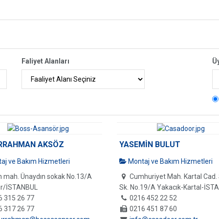
Faliyet Alanları
Ü
RRAHMAN AKSÖZ
YASEMİN BULUT
aj ve Bakım Hizmetleri
Montaj ve Bakım Hizmetleri
h mah. Ünaydın sokak No.13/A
Cumhuriyet Mah. Kartal Cad. 
ir/İSTANBUL
Sk. No.19/A Yakacık-Kartal-İST
6 315 26 77
0216 452 22 52
6 317 26 77
0216 451 87 60