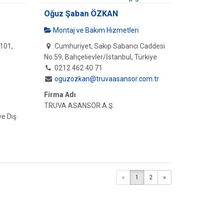
Oğuz Şaban ÖZKAN
Montaj ve Bakım Hizmetleri
101,
Cumhuriyet, Sakıp Sabancı Caddesi
No:59, Bahçelievler/İstanbul, Türkiye
0212 462 40 71
oguzozkan@truvaasansor.com.tr
Firma Adı
TRUVA ASANSÖR A.Ş.
ve Dış
«
1
2
»