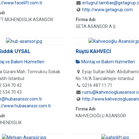
://www.facelift.com.tr
ertugrul.tambas@getagrup.
http://www.getagrup.com
Adı
FT MÜHENDİSLİK ASANSÖR
Firma Adı
GETA ASANSÖR A.Ş.
 Sıddık UYSAL
Rüştü KAHVECİ
aj ve Bakım Hizmetleri
Montaj ve Bakım Hizmetleri
a Gürani Mah. Tomrukcu Sokak
Eyüp Sultan Mah. Abdülhamit
atih-İstanbul
No.14/A Sancaktepe-İstanbul
2 534 70 42
0216 487 11 71
2 534 70 43
rustu@kahveciogluasansor.
je@hubasansor.com.tr
http://www.kahveciogluasan
://www.hubasansor.com.tr
Firma Adı
Adı
KAHVECİOĞLU ASANSÖR
HENDİSLİK