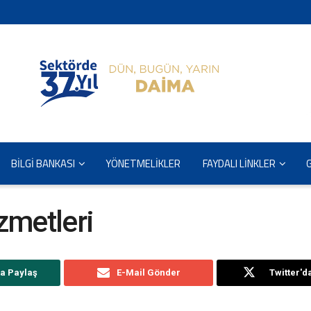
BİLGİ BANKASI
YÖNETMELİKLER
FAYDALI LİNKLER
zmetleri
a Paylaş
E-Mail Gönder
Twitter'd