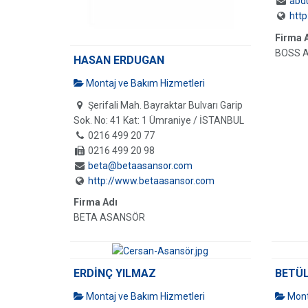
abd
htt
Firma 
BOSS 
HASAN ERDUGAN
Montaj ve Bakım Hizmetleri
Şerifali Mah. Bayraktar Bulvarı Garip
Sok. No: 41 Kat: 1 Ümraniye / İSTANBUL
0216 499 20 77
0216 499 20 98
beta@betaasansor.com
http://www.betaasansor.com
Firma Adı
BETA ASANSÖR
ERDİNÇ YILMAZ
BETÜL
Montaj ve Bakım Hizmetleri
Mont