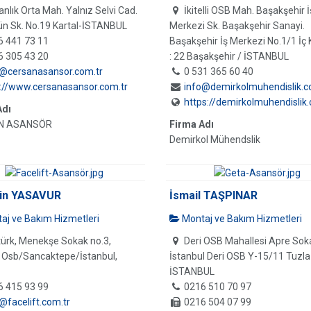
nlık Orta Mah. Yalnız Selvi Cad.
İkitelli OSB Mah. Başakşehir İ
n Sk. No.19 Kartal-İSTANBUL
Merkezi Sk. Başakşehir Sanayi.
6 441 73 11
Başakşehir İş Merkezi No.1/1 İç 
6 305 43 20
: 22 Başakşehir / İSTANBUL
o@cersanasansor.com.tr
0 531 365 60 40
://www.cersanasansor.com.tr
info@demirkolmuhendislik.c
https://demirkolmuhendislik.
Adı
N ASANSÖR
Firma Adı
Demirkol Mühendslik
in YASAVUR
İsmail TAŞPINAR
aj ve Bakım Hizmetleri
Montaj ve Bakım Hizmetleri
ürk, Menekşe Sokak no.3,
Deri OSB Mahallesi Apre Sok
 Osb/Sancaktepe/İstanbul,
İstanbul Deri OSB Y-15/11 Tuzla
İSTANBUL
6 415 93 99
0216 510 70 97
@facelift.com.tr
0216 504 07 99