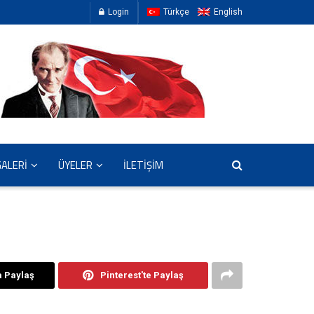
Login
Türkçe
English
GALERİ
ÜYELER
İLETİŞİM
a Paylaş
Pinterest'te Paylaş