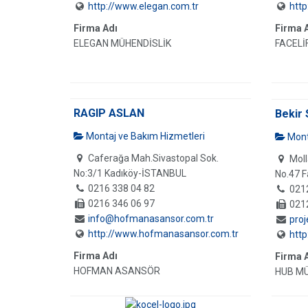
http://www.elegan.com.tr
http
Firma Adı
Firma 
ELEGAN MÜHENDİSLİK
FACELİ
RAGIP ASLAN
Bekir
Montaj ve Bakım Hizmetleri
Mont
Caferağa Mah.Sivastopal Sok.
Moll
No:3/1 Kadıköy-İSTANBUL
No.47 F
0216 338 04 82
021
0216 346 06 97
021
info@hofmanasansor.com.tr
pro
http://www.hofmanasansor.com.tr
http
Firma Adı
Firma 
HOFMAN ASANSÖR
HUB MÜ