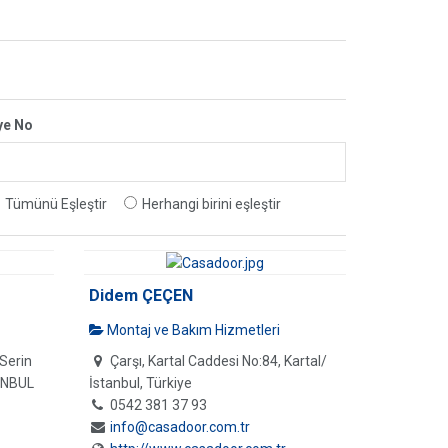
ye No
Tümünü Eşleştir
Herhangi birini eşleştir
Didem ÇEÇEN
Montaj ve Bakım Hizmetleri
Serin
Çarşı, Kartal Caddesi No:84, Kartal/
ANBUL
İstanbul, Türkiye
0542 381 37 93
info@casadoor.com.tr