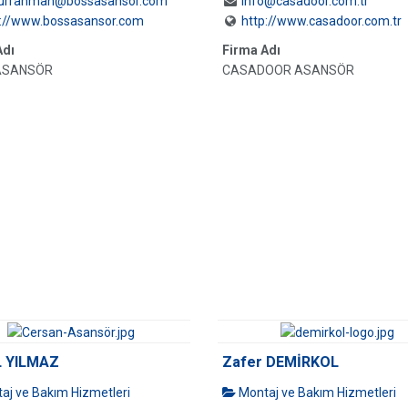
urrahman@bossasansor.com
info@casadoor.com.tr
p://www.bossasansor.com
http://www.casadoor.com.tr
Adı
Firma Adı
ASANSÖR
CASADOOR ASANSÖR
 YILMAZ
Zafer DEMİRKOL
aj ve Bakım Hizmetleri
Montaj ve Bakım Hizmetleri