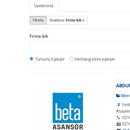
Üyelerimiz
Filtrele
Sıralama:
Firma Adı
Firma Adı
Tümünü Eşleştir
Herhangi birini eşleştir
ABDU
Mont
Feti
Ataşeh
021
021