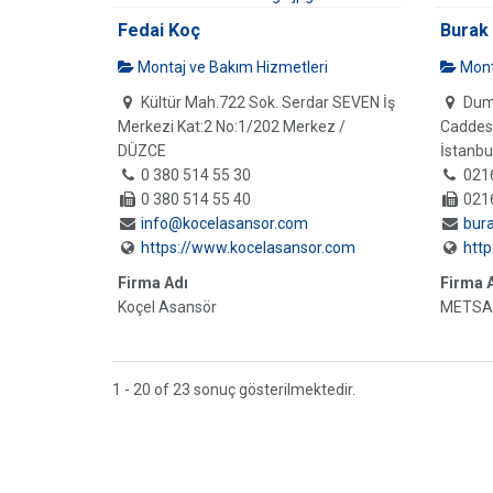
Fedai Koç
Burak
Montaj ve Bakım Hizmetleri
Mont
Kültür Mah.722 Sok. Serdar SEVEN İş
Duml
Merkezi Kat:2 No:1/202 Merkez /
Caddesi
DÜZCE
İstanbu
0 380 514 55 30
021
0 380 514 55 40
021
info@kocelasansor.com
bur
https://www.kocelasansor.com
htt
Firma Adı
Firma 
Koçel Asansör
METSA
1 - 20 of 23 sonuç gösterilmektedir.