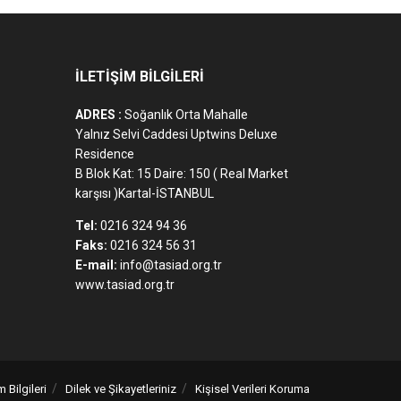
İLETİŞİM BİLGİLERİ
ADRES :
Soğanlık Orta Mahalle
Yalnız Selvi Caddesi Uptwins Deluxe
Residence
B Blok Kat: 15 Daire: 150 ( Real Market
karşısı )Kartal-İSTANBUL
Tel:
0216 324 94 36
Faks:
0216 324 56 31
E-mail:
info@tasiad.org.tr
www.tasiad.org.tr
m Bilgileri
Dilek ve Şikayetleriniz
Kişisel Verileri Koruma