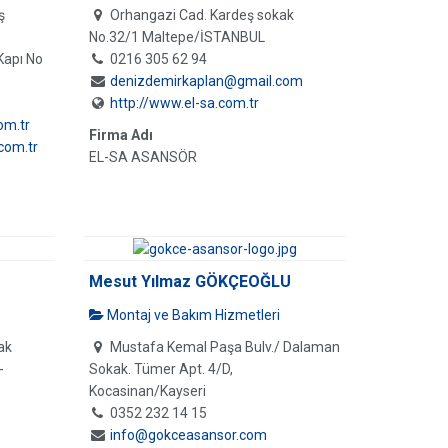
ş
Orhangazi Cad. Kardeş sokak
No.32/1 Maltepe/İSTANBUL
Kapı No
0216 305 62 94
denizdemirkaplan@gmail.com
http://www.el-sa.com.tr
om.tr
Firma Adı
com.tr
EL-SA ASANSÖR
Mesut Yılmaz GÖKÇEOĞLU
Montaj ve Bakım Hizmetleri
ak
Mustafa Kemal Paşa Bulv./ Dalaman
-
Sokak. Tümer Apt. 4/D,
Kocasinan/Kayseri
0352 232 14 15
info@gokceasansor.com