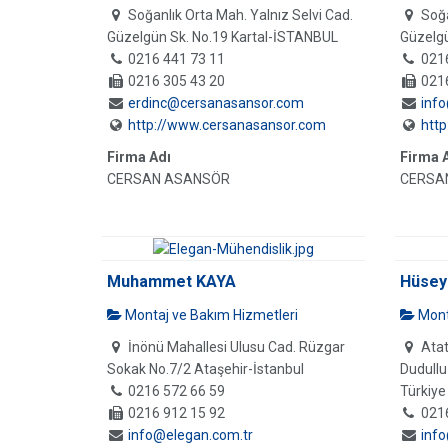
Soğanlık Orta Mah. Yalnız Selvi Cad.
Soğa
Güzelgün Sk. No.19 Kartal-İSTANBUL
Güzelgü
0216 441 73 11
021
0216 305 43 20
021
erdinc@cersanasansor.com
inf
http://www.cersanasansor.com
http
Firma Adı
Firma 
CERSAN ASANSÖR
CERSA
Muhammet KAYA
Hüsey
Montaj ve Bakım Hizmetleri
Mont
İnönü Mahallesi Ulusu Cad. Rüzgar
Atat
Sokak No.7/2 Ataşehir-İstanbul
Dudullu
0216 572 66 59
Türkiye
0216 912 15 92
021
info@elegan.com.tr
info