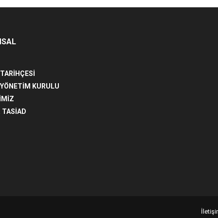
MSAL
 TARİHÇESİ
 YÖNETİM KURULU
İMİZ
 TASİAD
İletişi