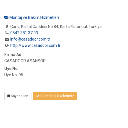
Montaj ve Bakım Hizmetleri
Çarşı, Kartal Caddesi No:84, Kartal/İstanbul, Türkiye
0542 381 37 93
info@casadoor.com.tr
http://www.casadoor.com.tr
Firma Adı
CASADOOR ASANSÖR
Üye No
Üye No: 95
Kaydedilen
Claim this Üyelerimiz