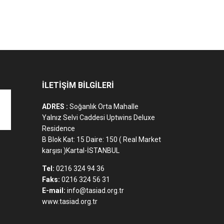
İLETİŞİM BİLGİLERİ
ADRES :
Soğanlık Orta Mahalle
Yalnız Selvi Caddesi Uptwins Deluxe
Residence
B Blok Kat: 15 Daire: 150 ( Real Market
karşısı )Kartal-İSTANBUL
Tel:
0216 324 94 36
Faks:
0216 324 56 31
E-mail:
info@tasiad.org.tr
www.tasiad.org.tr