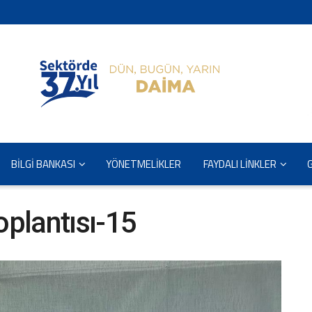
BİLGİ BANKASI
YÖNETMELİKLER
FAYDALI LİNKLER
oplantısı-15