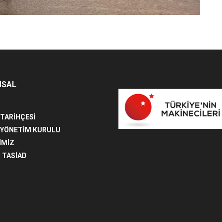
MSAL
 TARİHÇESİ
 YÖNETİM KURULU
İMİZ
 TASİAD