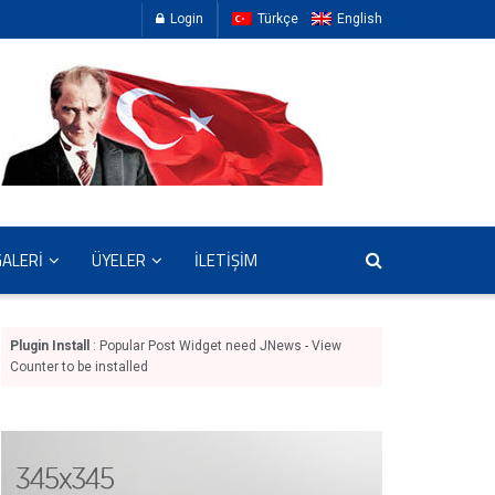
Login
Türkçe
English
GALERİ
ÜYELER
İLETİŞİM
Plugin Install
: Popular Post Widget need JNews - View
Counter to be installed