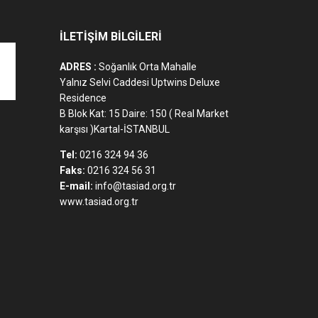
İLETİŞİM BİLGİLERİ
ADRES :
Soğanlık Orta Mahalle
Yalnız Selvi Caddesi Uptwins Deluxe
Residence
B Blok Kat: 15 Daire: 150 ( Real Market
karşısı )Kartal-İSTANBUL
Tel:
0216 324 94 36
Faks:
0216 324 56 31
E-mail:
info@tasiad.org.tr
www.tasiad.org.tr