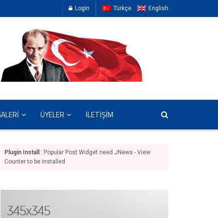
Login
Türkçe
English
GALERİ
ÜYELER
İLETİŞİM
Plugin Install
: Popular Post Widget need JNews - View
Counter to be installed