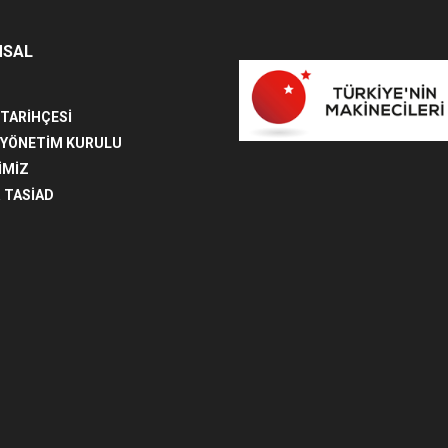
MSAL
 TARİHÇESİ
 YÖNETİM KURULU
İMİZ
 TASİAD