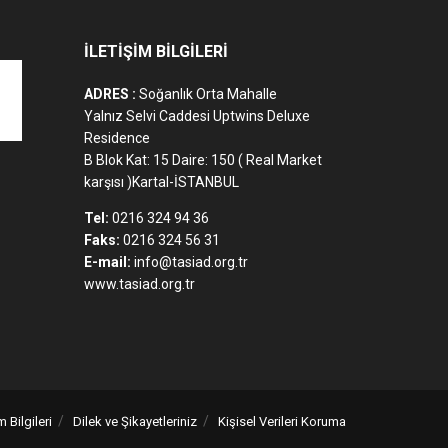
İLETİŞİM BİLGİLERİ
ADRES :
Soğanlık Orta Mahalle
Yalnız Selvi Caddesi Uptwins Deluxe
Residence
B Blok Kat: 15 Daire: 150 ( Real Market
karşısı )Kartal-İSTANBUL
Tel:
0216 324 94 36
Faks:
0216 324 56 31
E-mail:
info@tasiad.org.tr
www.tasiad.org.tr
m Bilgileri
Dilek ve Şikayetleriniz
Kişisel Verileri Koruma