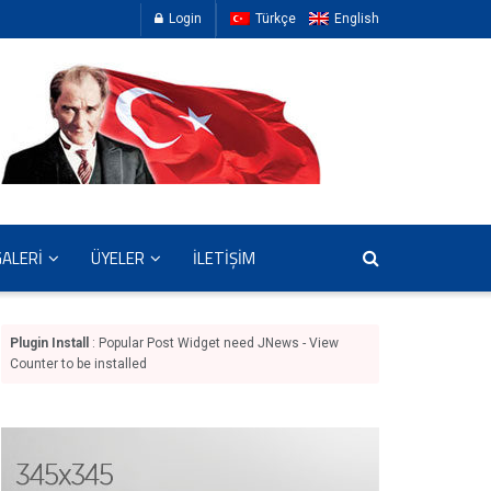
Login
Türkçe
English
GALERİ
ÜYELER
İLETİŞİM
Plugin Install
: Popular Post Widget need JNews - View
Counter to be installed