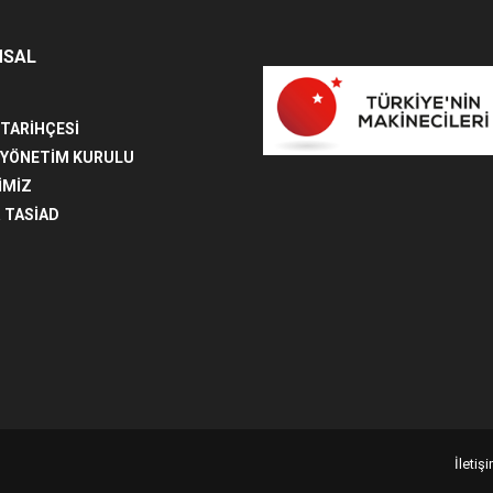
MSAL
 TARİHÇESİ
 YÖNETİM KURULU
İMİZ
 TASİAD
İletişi