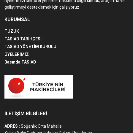
üyelerimizi sektörel yenilikler hakkında bilgili kılmak, araştırma ve
geliştirmeyi desteklemek için çalışıyoruz
KURUMSAL
TÜZÜK
TASİAD TARİHÇESİ
TASİAD YÖNETİM KURULU
ÜYELERİMİZ
Basında TASİAD
İLETİŞİM BİLGİLERİ
ADRES :
Soğanlık Orta Mahalle
Yalnız Selvi Caddesi Uptwins Deluxe Residence