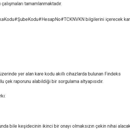
pı çalışmaları tamamlanmaktadır.
kaKodu#ŞubeKodu#HesapNo#TCKNVKN bilgilerini içerecek kar
 üzerinde yer alan kare kodu akıllı cihazlarda bulunan Findeks
u çek raporunu alabildiği bir sorgulama altyapısıdır.
kı:
da bile keşidecinin ikinci bir onayı olmaksızın çekin nihai alacakl