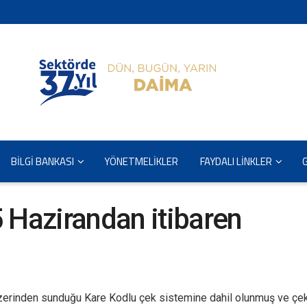
BİLGİ BANKASI
YÖNETMELİKLER
FAYDALI LİNKLER
 Hazirandan itibaren
erinden sunduğu Kare Kodlu çek sistemine dahil olunmuş
ve çek