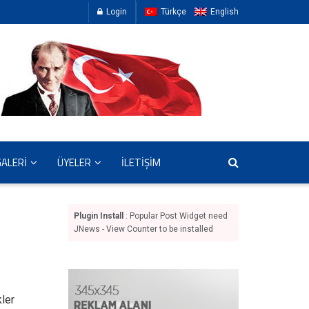
Login
Türkçe
English
GALERİ
ÜYELER
İLETİŞİM
Plugin Install
: Popular Post Widget need
JNews - View Counter to be installed
ler