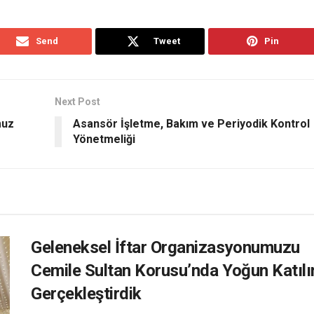
Send
Tweet
Pin
Next Post
muz
Asansör İşletme, Bakım ve Periyodik Kontrol
Yönetmeliği
Geleneksel İftar Organizasyonumuzu
Cemile Sultan Korusu’nda Yoğun Katıl
Gerçekleştirdik