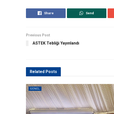
Share
Send
Previous Post
ASTEK Tebliği Yayınlandı
Related
Posts
GENEL