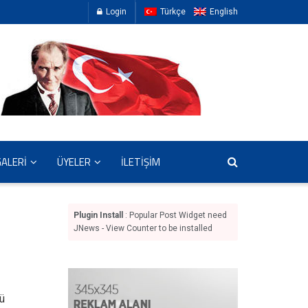
Login
Türkçe
English
GALERİ
ÜYELER
İLETİŞİM
Plugin Install
: Popular Post Widget need
JNews - View Counter to be installed
ü