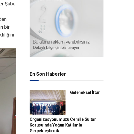
ler Şube
zden
n bir
iliğini
En Son Haberler
Geleneksel İftar
Organizasyonumuzu Cemile Sultan
Korusu’nda Yoğun Katılımla
Gerçekleştirdik