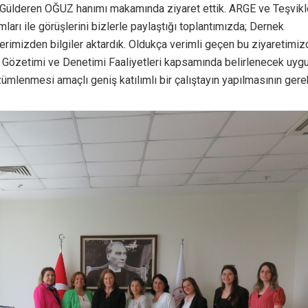
Gülderen OĞUZ hanımı makamında ziyaret ettik. ARGE ve Teşvik
rı ile görüşlerini bizlerle paylaştığı toplantımızda; Dernek
lerimizden bilgiler aktardık. Oldukça verimli geçen bu ziyaretimi
 Gözetimi ve Denetimi Faaliyetleri kapsamında belirlenecek uygu
mlenmesi amaçlı geniş katılımlı bir çalıştayın yapılmasının gerekl