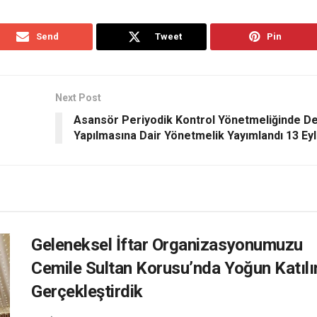
Send
Tweet
Pin
Next Post
Asansör Periyodik Kontrol Yönetmeliğinde Değ
Yapılmasına Dair Yönetmelik Yayımlandı 13 Eyl
Geleneksel İftar Organizasyonumuzu
Cemile Sultan Korusu’nda Yoğun Katıl
Gerçekleştirdik