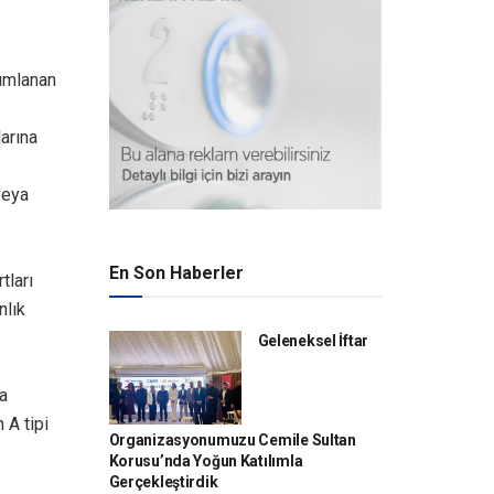
nımlanan
larına
veya
En Son Haberler
tları
nlık
Geleneksel İftar
da
 A tipi
Organizasyonumuzu Cemile Sultan
Korusu’nda Yoğun Katılımla
Gerçekleştirdik