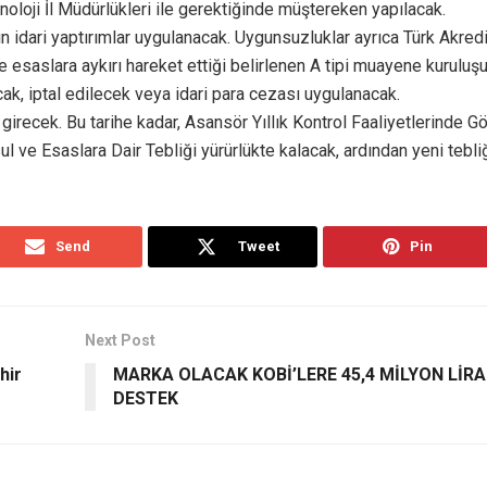
loji İl Müdürlükleri ile gerektiğinde müştereken yapılacak.
 idari yaptırımlar uygulanacak. Uygunsuzluklar ayrıca Türk Akred
e esaslara aykırı hareket ettiği belirlenen A tipi muayene kuruluş
cak, iptal edilecek veya idari para cezası uygulanacak.
 girecek. Bu tarihe kadar, Asansör Yıllık Kontrol Faaliyetlerinde G
 ve Esaslara Dair Tebliği yürürlükte kalacak, ardından yeni tebli
Send
Tweet
Pin
Next Post
hir
MARKA OLACAK KOBİ’LERE 45,4 MİLYON LİRA
DESTEK