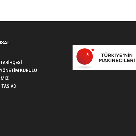
MSAL
 TARİHÇESİ
 YÖNETİM KURULU
İMİZ
 TASİAD