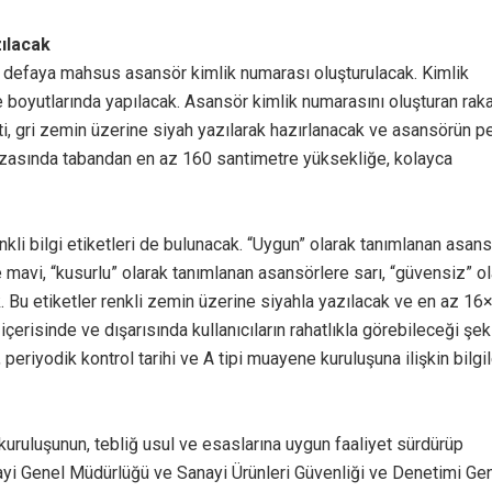
ılacak
ir defaya mahsus asansör kimlik numarası oluşturulacak. Kimlik
e boyutlarında yapılacak. Asansör kimlik numarasını oluşturan rak
keti, gri zemin üzerine siyah yazılarak hazırlanacak ve asansörün p
izasında tabandan en az 160 santimetre yüksekliğe, kolayca
li bilgi etiketleri de bulunacak. “Uygun” olarak tanımlanan asans
e mavi, “kusurlu” olarak tanımlanan asansörlere sarı, “güvensiz” o
k. Bu etiketler renkli zemin üzerine siyahla yazılacak ve en az 16
 içerisinde ve dışarısında kullanıcıların rahatlıkla görebileceği şek
eriyodik kontrol tarihi ve A tipi muayene kuruluşuna ilişkin bilgil
 kuruluşunun, tebliğ usul ve esaslarına uygun faaliyet sürdürüp
ayi Genel Müdürlüğü ve Sanayi Ürünleri Güvenliği ve Denetimi Ge