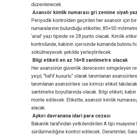
düzenlenecek.
Asansör kimlik numarası gri zemine siyah yaz
Periyodik kontrolden geçirilen her asansör için b
numaralarının bulunduğu etiketler, 85×50 milimetr
‘arial’ yazı tipinde ve 28 punto olacak. Kimlik eti
kontrolünde, kabinin içerisinde kumanda butonu h
sökülmeyecek şekilde yerleştirilecek.
Bilgi etiketi en az 16×8 santimetre olacak
Her asansörün güvenlik derecesini simgeleyen renk
yeşil, “hafif kusurlu” olarak tanımlanan asansörler
tanımlanan asansörlere ise kırmızı etiket takılaca
santimetre boyutlarında olacak. Bilgi etiketi, kabin
monte edilecek. Etikette, asansör kimlik numarası, p
alacak.
Aykırı davranana idari para cezası
Bakanlık tarafından yetkilendirilen A tipi muayene
sürdürmediğine kontrol edilecek. Denetimler, San