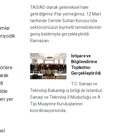
TASİAD olarak geleneksel hale
getirdiğimiz iftar yemeğimiz, 12 Mart
tarihinde Cemile Sultan Korusu’nda
sektörümüzün kıymetli temsilcilerinin
amlar
geniş katılımıyla gerçekleştirildi.
eriyodik
Ramazan...
İstişare ve
Bilgilendirme
örlere
Toplantısı
Gerçekleştirildi
larak
×8
T.C. Sanayi ve
Teknoloji Bakanlığı iş birliği ile İstanbul
ilde
Sanayi ve Teknoloji İl Müdürlüğü ve A
eri yer
Tipi Muayene Kuruluşlarının
koordinasyonunda...
nel