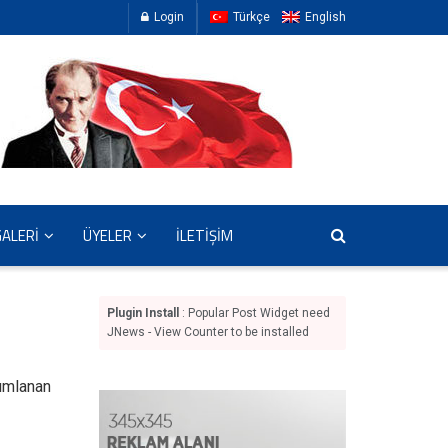
Login
Türkçe
English
GALERİ
ÜYELER
İLETİŞİM
Plugin Install
: Popular Post Widget need
JNews - View Counter to be installed
nımlanan