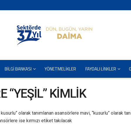
BİLGİ BANKASI
YÖNETMELİKLER
FAYDALI LİNKLER
 “YEŞİL” KİMLİK
f kusurlu” olarak tanımlanan asansörlere mavi, “kusurlu” olarak ta
nsörlere ise kırmızı etiket takılacak