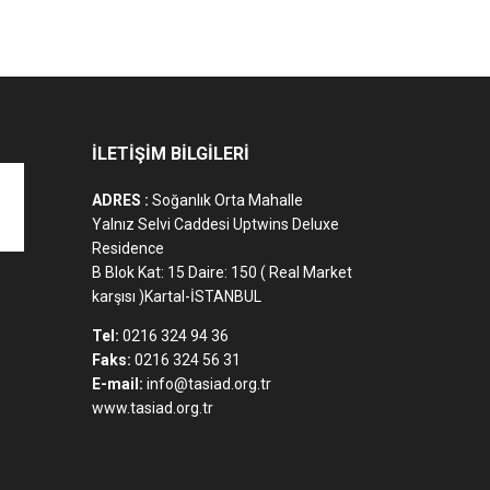
İLETİŞİM BİLGİLERİ
ADRES :
Soğanlık Orta Mahalle
Yalnız Selvi Caddesi Uptwins Deluxe
Residence
B Blok Kat: 15 Daire: 150 ( Real Market
karşısı )Kartal-İSTANBUL
Tel:
0216 324 94 36
Faks:
0216 324 56 31
E-mail:
info@tasiad.org.tr
www.tasiad.org.tr