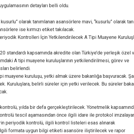
uygulamasının detayları belli oldu.
f kusurlu” olarak tanımlanan asansörlere mavi, “kusurlu” olarak ta
sörlere ise kırmızı etiket takılacak.
eriyodik Kontrolleri İçin Yetkilendirilecek A Tipi Muayene Kuruluş
020 standardı kapsamında akredite olan Türkiye’de yerleşik özel 
samdaki A tipi muayene kuruluşlarının yetkilendirilmesi, görev ve
ları belirlendi.
tipi muayene kuruluşu, yetki almak üzere bakanlığa başvuracak. Şar
k. Kuruluşlara, belirli süreler için yetki verilecek. Bu süreler baka
cak.
k kontrolü, yılda bir defa gerçekleştirilecek. Yönetmelik kapsamın
ntrolü tescil aşamasından önce ilgili idare ile protokol imzalayan
periyodik kontrolü, ilgili kontrol listeleri esas alınarak
gili formata uygun bilgi etiketi asansöre iliştirilecek ve rapor