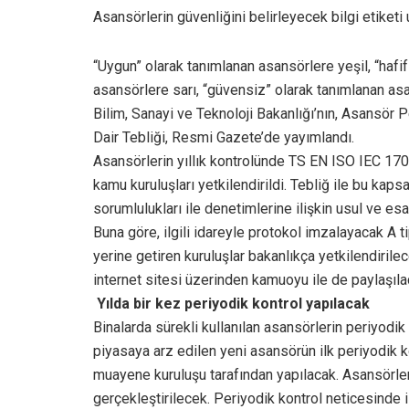
Asansörlerin güvenliğini belirleyecek bilgi etiketi 
“Uygun” olarak tanımlanan asansörlere yeşil, “hafi
asansörlere sarı, “güvensiz” olarak tanımlanan asan
Bilim, Sanayi ve Teknoloji Bakanlığı’nın, Asansör P
Dair Tebliği, Resmi Gazete’de yayımlandı.
Asansörlerin yıllık kontrolünde TS EN ISO IEC 17
kamu kuruluşları yetkilendirildi. Tebliğ ile bu kap
sorumlulukları ile denetimlerine ilişkin usul ve esas
Buna göre, ilgili idareyle protokol imzalayacak A 
yerine getiren kuruluşlar bakanlıkça yetkilendirilece
internet sitesi üzerinden kamuoyu ile de paylaşıla
Yılda bir kez periyodik kontrol yapılacak
Binalarda sürekli kullanılan asansörlerin periyodi
piyasaya arz edilen yeni asansörün ilk periyodik ko
muayene kuruluşu tarafından yapılacak. Asansörlerin 
gerçekleştirilecek. Periyodik kontrol neticesinde il