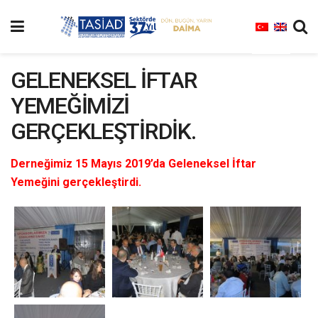
GELENEKSEL İFTAR
YEMEĞİMİZİ
GERÇEKLEŞTİRDİK.
Derneğimiz 15 Mayıs 2019’da Geleneksel İftar
Yemeğini gerçekleştirdi.