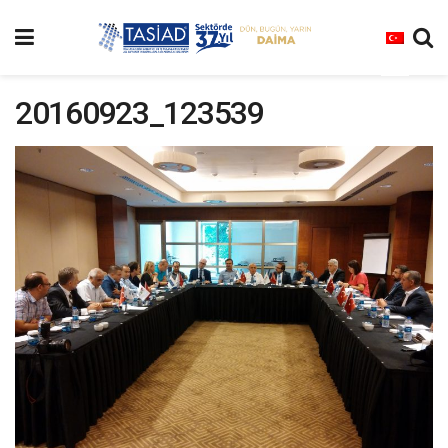
20160923_123539