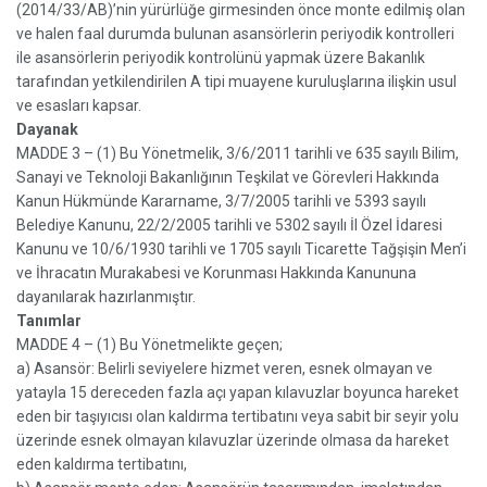
(2014/33/AB)’nin yürürlüğe girmesinden önce monte edilmiş olan
ve halen faal durumda bulunan asansörlerin periyodik kontrolleri
ile asansörlerin periyodik kontrolünü yapmak üzere Bakanlık
tarafından yetkilendirilen A tipi muayene kuruluşlarına ilişkin usul
ve esasları kapsar.
Dayanak
MADDE 3 – (1) Bu Yönetmelik, 3/6/2011 tarihli ve 635 sayılı Bilim,
Sanayi ve Teknoloji Bakanlığının Teşkilat ve Görevleri Hakkında
Kanun Hükmünde Kararname, 3/7/2005 tarihli ve 5393 sayılı
Belediye Kanunu, 22/2/2005 tarihli ve 5302 sayılı İl Özel İdaresi
Kanunu ve 10/6/1930 tarihli ve 1705 sayılı Ticarette Tağşişin Men’i
ve İhracatın Murakabesi ve Korunması Hakkında Kanununa
dayanılarak hazırlanmıştır.
Tanımlar
MADDE 4 – (1) Bu Yönetmelikte geçen;
a) Asansör: Belirli seviyelere hizmet veren, esnek olmayan ve
yatayla 15 dereceden fazla açı yapan kılavuzlar boyunca hareket
eden bir taşıyıcısı olan kaldırma tertibatını veya sabit bir seyir yolu
üzerinde esnek olmayan kılavuzlar üzerinde olmasa da hareket
eden kaldırma tertibatını,