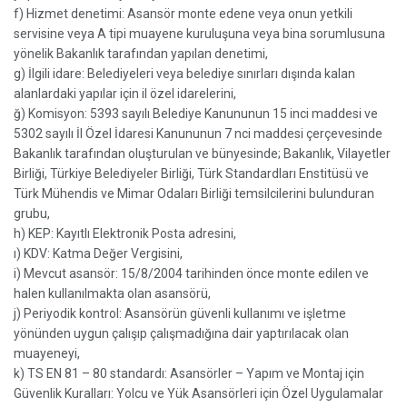
f) Hizmet denetimi: Asansör monte edene veya onun yetkili
servisine veya A tipi muayene kuruluşuna veya bina sorumlusuna
yönelik Bakanlık tarafından yapılan denetimi,
g) İlgili idare: Belediyeleri veya belediye sınırları dışında kalan
alanlardaki yapılar için il özel idarelerini,
ğ) Komisyon: 5393 sayılı Belediye Kanununun 15 inci maddesi ve
5302 sayılı İl Özel İdaresi Kanununun 7 nci maddesi çerçevesinde
Bakanlık tarafından oluşturulan ve bünyesinde; Bakanlık, Vilayetler
Birliği, Türkiye Belediyeler Birliği, Türk Standardları Enstitüsü ve
Türk Mühendis ve Mimar Odaları Birliği temsilcilerini bulunduran
grubu,
h) KEP: Kayıtlı Elektronik Posta adresini,
ı) KDV: Katma Değer Vergisini,
i) Mevcut asansör: 15/8/2004 tarihinden önce monte edilen ve
halen kullanılmakta olan asansörü,
j) Periyodik kontrol: Asansörün güvenli kullanımı ve işletme
yönünden uygun çalışıp çalışmadığına dair yaptırılacak olan
muayeneyi,
k) TS EN 81 – 80 standardı: Asansörler – Yapım ve Montaj için
Güvenlik Kuralları: Yolcu ve Yük Asansörleri için Özel Uygulamalar