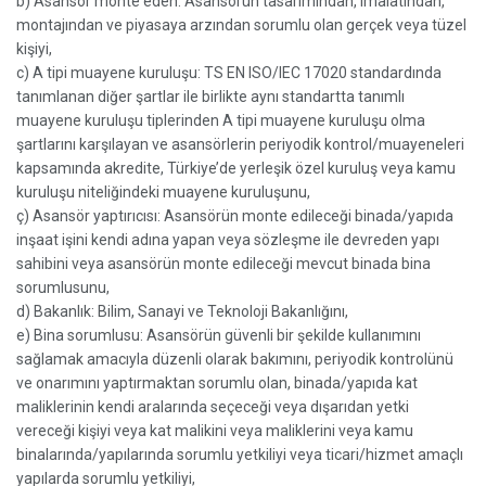
b) Asansör monte eden: Asansörün tasarımından, imalatından,
montajından ve piyasaya arzından sorumlu olan gerçek veya tüzel
kişiyi,
c) A tipi muayene kuruluşu: TS EN ISO/IEC 17020 standardında
tanımlanan diğer şartlar ile birlikte aynı standartta tanımlı
muayene kuruluşu tiplerinden A tipi muayene kuruluşu olma
şartlarını karşılayan ve asansörlerin periyodik kontrol/muayeneleri
kapsamında akredite, Türkiye’de yerleşik özel kuruluş veya kamu
kuruluşu niteliğindeki muayene kuruluşunu,
ç) Asansör yaptırıcısı: Asansörün monte edileceği binada/yapıda
inşaat işini kendi adına yapan veya sözleşme ile devreden yapı
sahibini veya asansörün monte edileceği mevcut binada bina
sorumlusunu,
d) Bakanlık: Bilim, Sanayi ve Teknoloji Bakanlığını,
e) Bina sorumlusu: Asansörün güvenli bir şekilde kullanımını
sağlamak amacıyla düzenli olarak bakımını, periyodik kontrolünü
ve onarımını yaptırmaktan sorumlu olan, binada/yapıda kat
maliklerinin kendi aralarında seçeceği veya dışarıdan yetki
vereceği kişiyi veya kat malikini veya maliklerini veya kamu
binalarında/yapılarında sorumlu yetkiliyi veya ticari/hizmet amaçlı
yapılarda sorumlu yetkiliyi,